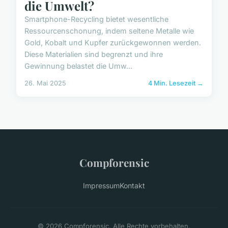
die Umwelt?
Smartphone-Recycling bietet wesentliche
Ressourcenschonung, indem seltene Metalle wie
Gold, Kobalt und Kupfer zurückgewonnen werden.
Diese Materialien sind begrenzt und ihre
Gewinnung belastet die Umw...
26. Mai 2025
4 Min. Lesezeit →
Compforensic
Impressum
Kontakt
© 2026 Compforensic. Alle Rechte vorbehalten.